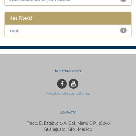
Has File(s)
true
1
Nuestras redes
www.bibliotecas.ugto.mx
Contacto
Fracc. El Establo 1-A, Col. Marfil C.P. 36250
Guanajuato, Gto., México