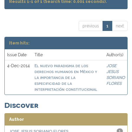
Results 1-1 of 1 (Search time: 0.001 seconds).
previous
1
next
Item hits:
Issue Date
Title
Author(s)
El nuevo paradigma de los
JOSE
4-Dec-2014
derechos humanos en México y
JESUS
la importancia de la
SORIANO
especificidad de la
FLORES
interpretación constitucional
Discover
Author
JOSE JESUS SORIANO FLORES
1