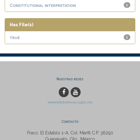
Constitutional interpretation
1
Has File(s)
true
1
Nuestras redes
www.bibliotecas.ugto.mx
Contacto
Fracc. El Establo 1-A, Col. Marfil C.P. 36250
Guanajuato, Gto., México