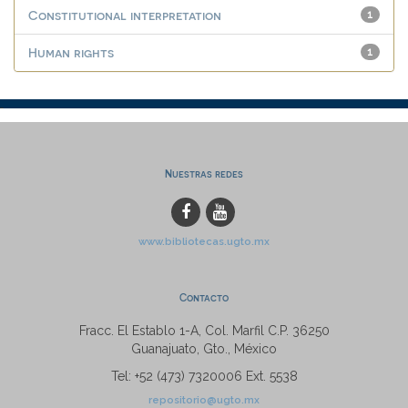
Constitutional interpretation
1
Human rights
1
Nuestras redes
www.bibliotecas.ugto.mx
Contacto
Fracc. El Establo 1-A, Col. Marfil C.P. 36250
Guanajuato, Gto., México
Tel: +52 (473) 7320006 Ext. 5538
repositorio@ugto.mx