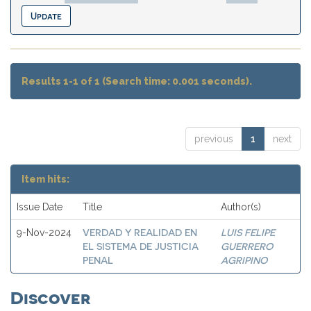
Results 1-1 of 1 (Search time: 0.001 seconds).
previous
1
next
Item hits:
Issue Date
Title
Author(s)
VERDAD Y REALIDAD EN
LUIS FELIPE
9-Nov-2024
EL SISTEMA DE JUSTICIA
GUERRERO
PENAL
AGRIPINO
Discover