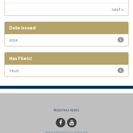
next >
Date issued
2024
1
Has File(s)
true
1
Nuestras redes
www.bibliotecas.ugto.mx