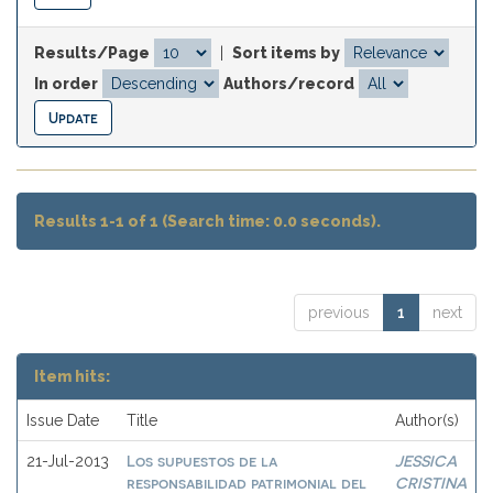
Results/Page
|
Sort items by
In order
Authors/record
Results 1-1 of 1 (Search time: 0.0 seconds).
previous
1
next
Item hits:
Issue Date
Title
Author(s)
Los supuestos de la
JESSICA
21-Jul-2013
responsabilidad patrimonial del
CRISTINA