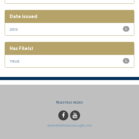
Date issued
2013
1
Has File(s)
true
1
Nuestras redes
www.bibliotecas.ugto.mx