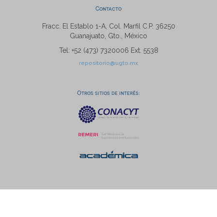
Contacto
Fracc. El Establo 1-A, Col. Marfil C.P. 36250
Guanajuato, Gto., México
Tel: +52 (473) 7320006 Ext. 5538
repositorio@ugto.mx
Otros sitios de interés: