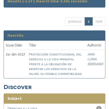
Results 1-1 of 1 (Search time: 0.001 seconds).
previous
1
next
Item hits:
Issue Date
Title
Author(s)
Protección constitucional del
ANA
24-Jan-2017
derecho a la vida prenatal
LUNA
frente a la obligación de
SERRANO
respetar los derechos de la
mujer: su posible compatibilidad
Discover
Subject
Derecho a la vida
1