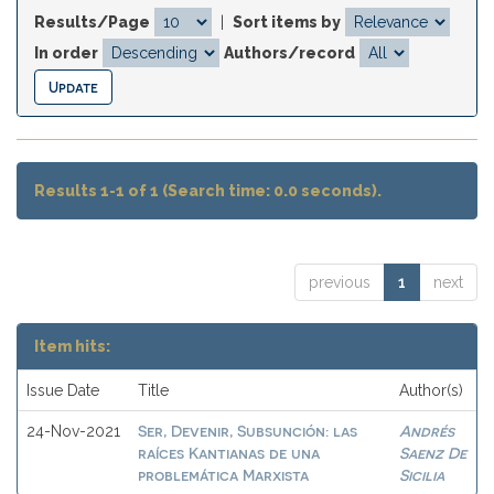
Results/Page
|
Sort items by
In order
Authors/record
Results 1-1 of 1 (Search time: 0.0 seconds).
previous
1
next
Item hits:
Issue Date
Title
Author(s)
Ser, Devenir, Subsunción: las
Andrés
24-Nov-2021
raíces Kantianas de una
Saenz De
problemática Marxista
Sicilia