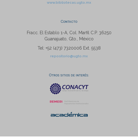
www.bibliotecas.ugto.mx
Contacto
Fracc. El Establo 1-A, Col. Marfil C.P. 36250
Guanajuato, Gto., México
Tel: +52 (473) 7320006 Ext. 5538
repositorio@ugto.mx
Otros sitios de interés: