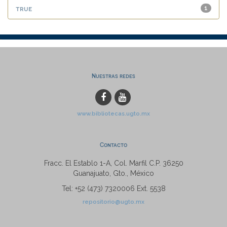
true
1
Nuestras redes
www.bibliotecas.ugto.mx
Contacto
Fracc. El Establo 1-A, Col. Marfil C.P. 36250
Guanajuato, Gto., México
Tel: +52 (473) 7320006 Ext. 5538
repositorio@ugto.mx