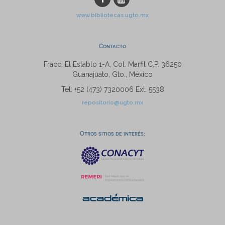
www.bibliotecas.ugto.mx
Contacto
Fracc. El Establo 1-A, Col. Marfil C.P. 36250
Guanajuato, Gto., México
Tel: +52 (473) 7320006 Ext. 5538
repositorio@ugto.mx
Otros sitios de interés: