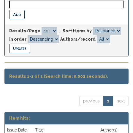
Results/Page
|
Sort items by
In order
Authors/record
Results 1-1 of 1 (Search time: 0.002 seconds).
previous
1
next
Item hits:
Issue Date
Title
Author(s)