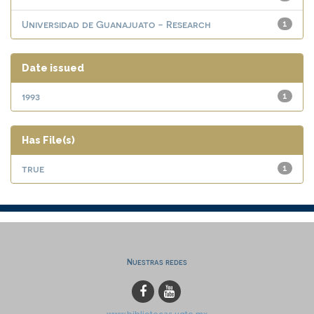
Universidad de Guanajuato - Research
1
Date issued
1993
1
Has File(s)
true
1
Nuestras redes