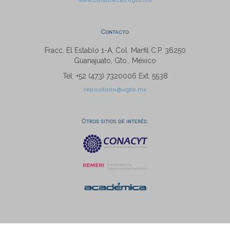
www.bibliotecas.ugto.mx
Contacto
Fracc. El Establo 1-A, Col. Marfil C.P. 36250
Guanajuato, Gto., México
Tel: +52 (473) 7320006 Ext. 5538
repositorio@ugto.mx
Otros sitios de interés: