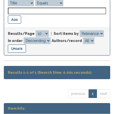
Results/Page
|
Sort items by
In order
Authors/record
Results 1-1 of 1 (Search time: 0.001 seconds).
previous
1
next
Item hits: