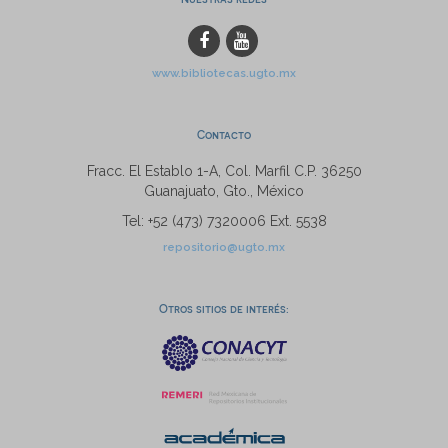
www.bibliotecas.ugto.mx
Contacto
Fracc. El Establo 1-A, Col. Marfil C.P. 36250
Guanajuato, Gto., México
Tel: +52 (473) 7320006 Ext. 5538
repositorio@ugto.mx
Otros sitios de interés: