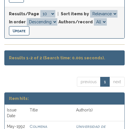
Results/Page
|
Sort items by
In order
Authors/record
Results 1-2 of 2 (Search time: 0.001 seconds).
previous
1
next
Item hits:
Issue
Title
Author(s)
Date
Colmena
Universidad de
May-1992