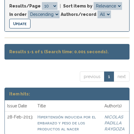
Results/Page
|
Sort items by
In order
Authors/record
Results 1-1 of 1 (Search time: 0.001 seconds).
previous
1
next
Item hits:
Issue Date
Title
Author(s)
Hipertensión inducida por el
NICOLAS
28-Feb-2013
embarazo y peso de los
PADILLA
productos al nacer
RAYGOZA