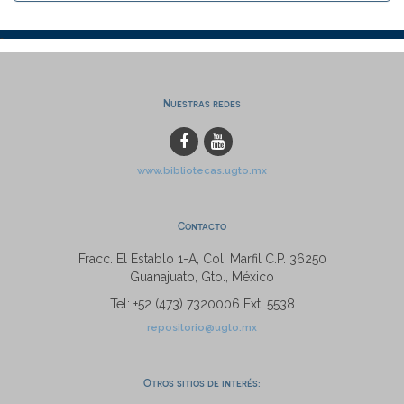
Nuestras redes
www.bibliotecas.ugto.mx
Contacto
Fracc. El Establo 1-A, Col. Marfil C.P. 36250
Guanajuato, Gto., México
Tel: +52 (473) 7320006 Ext. 5538
repositorio@ugto.mx
Otros sitios de interés: