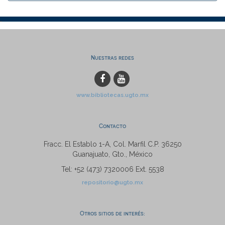
Nuestras redes
www.bibliotecas.ugto.mx
Contacto
Fracc. El Establo 1-A, Col. Marfil C.P. 36250
Guanajuato, Gto., México
Tel: +52 (473) 7320006 Ext. 5538
repositorio@ugto.mx
Otros sitios de interés: