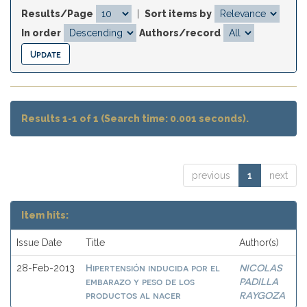
Results/Page
|
Sort items by
In order
Authors/record
Results 1-1 of 1 (Search time: 0.001 seconds).
previous
1
next
Item hits:
Issue Date
Title
Author(s)
Hipertensión inducida por el
NICOLAS
28-Feb-2013
embarazo y peso de los
PADILLA
productos al nacer
RAYGOZA