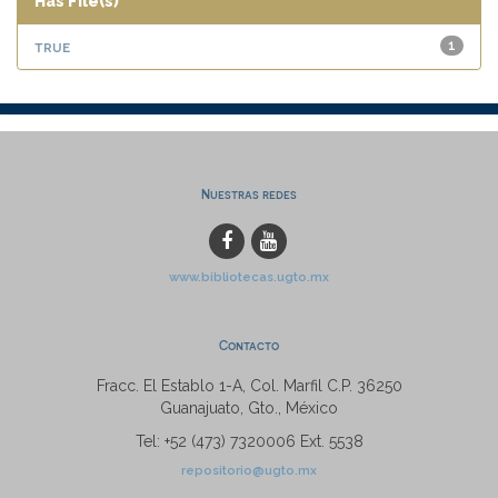
Has File(s)
true
1
Nuestras redes
www.bibliotecas.ugto.mx
Contacto
Fracc. El Establo 1-A, Col. Marfil C.P. 36250
Guanajuato, Gto., México
Tel: +52 (473) 7320006 Ext. 5538
repositorio@ugto.mx