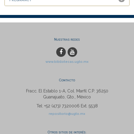
Nuestras redes
www.bibliotecas.ugto.mx
Contacto
Fracc. El Establo 1-A, Col. Marfil C.P. 36250
Guanajuato, Gto., México
Tel: +52 (473) 7320006 Ext. 5538
repositorio@ugto.mx
Otros sitios de interés: