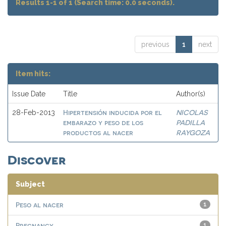
Results 1-1 of 1 (Search time: 0.0 seconds).
previous
1
next
Item hits:
Issue Date
Title
Author(s)
Hipertensión inducida por el
NICOLAS
28-Feb-2013
embarazo y peso de los
PADILLA
productos al nacer
RAYGOZA
Discover
Subject
Peso al nacer
1
Pregnancy
1