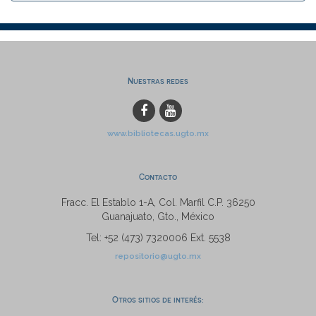
Nuestras redes
www.bibliotecas.ugto.mx
Contacto
Fracc. El Establo 1-A, Col. Marfil C.P. 36250
Guanajuato, Gto., México
Tel: +52 (473) 7320006 Ext. 5538
repositorio@ugto.mx
Otros sitios de interés: