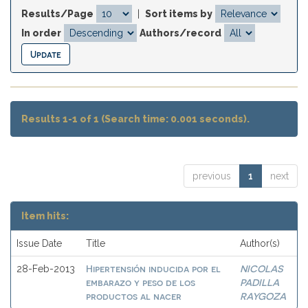
Results/Page
|
Sort items by
In order
Authors/record
Results 1-1 of 1 (Search time: 0.001 seconds).
previous
1
next
Item hits:
Issue Date
Title
Author(s)
Hipertensión inducida por el
NICOLAS
28-Feb-2013
embarazo y peso de los
PADILLA
productos al nacer
RAYGOZA