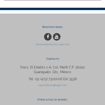
Nuestras redes
www.bibliotecas.ugto.mx
Contacto
Fracc. El Establo 1-A, Col. Marfil C.P. 36250
Guanajuato, Gto., México
Tel: +52 (473) 7320006 Ext. 5538
repositorio@ugto.mx
Otros sitios de interés: