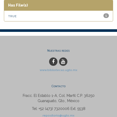
Has File(s)
true
1
Nuestras redes
www.bibliotecas.ugto.mx
Contacto
Fracc. El Establo 1-A, Col. Marfil C.P. 36250
Guanajuato, Gto., México
Tel: +52 (473) 7320006 Ext. 5538
repositorio@ugto.mx