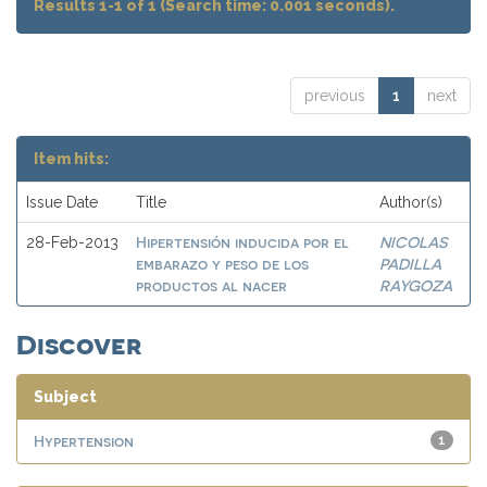
Results 1-1 of 1 (Search time: 0.001 seconds).
previous
1
next
Item hits:
Issue Date
Title
Author(s)
Hipertensión inducida por el
NICOLAS
28-Feb-2013
embarazo y peso de los
PADILLA
productos al nacer
RAYGOZA
Discover
Subject
Hypertension
1