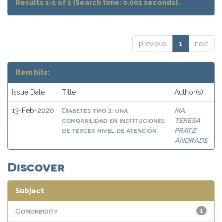
Results 1-1 of 1 (Search time: 0.001 seconds).
previous
1
next
Item hits:
Issue Date
Title
Author(s)
Diabetes tipo 2: una
MA.
13-Feb-2020
comorbilidad en instituciones
TERESA
de tercer nivel de atención
PRATZ
ANDRADE
Discover
Subject
Comorbidity
1