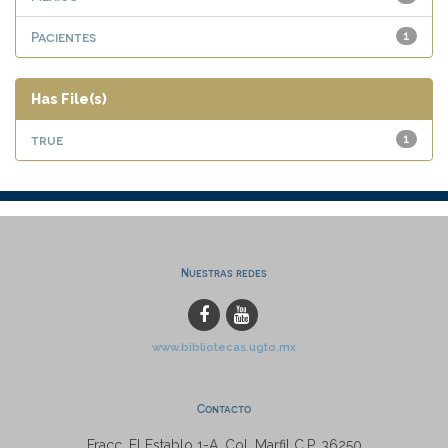
Pacientes
1
Has File(s)
true
1
Nuestras redes
www.bibliotecas.ugto.mx
Contacto
Fracc. El Establo 1-A, Col. Marfil C.P. 36250