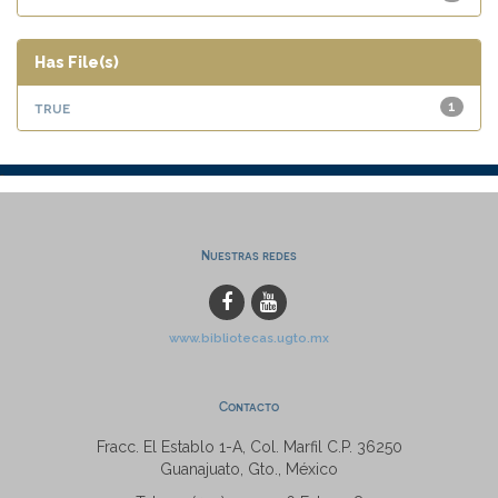
Has File(s)
true
1
Nuestras redes
www.bibliotecas.ugto.mx
Contacto
Fracc. El Establo 1-A, Col. Marfil C.P. 36250
Guanajuato, Gto., México