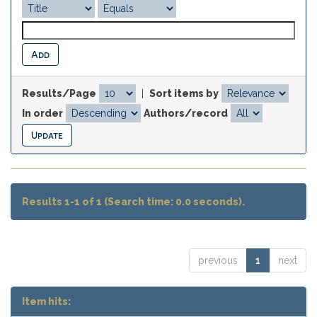
Results/Page
|
Sort items by
In order
Authors/record
Results 1-1 of 1 (Search time: 0.0 seconds).
previous
1
next
Item hits: