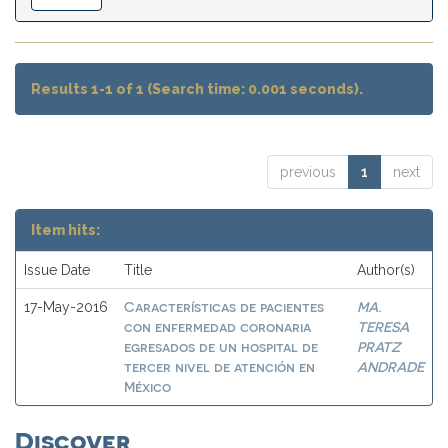
Results 1-1 of 1 (Search time: 0.001 seconds).
previous
1
next
Item hits:
Issue Date
Title
Author(s)
Características de pacientes
MA.
17-May-2016
con enfermedad coronaria
TERESA
egresados de un hospital de
PRATZ
tercer nivel de atención en
ANDRADE
México
Discover