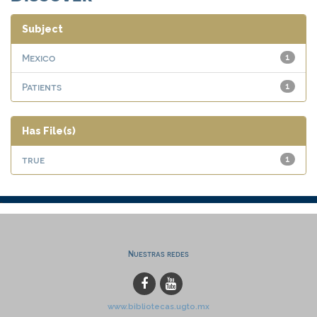
Subject
Mexico
1
Patients
1
Has File(s)
true
1
Nuestras redes
www.bibliotecas.ugto.mx