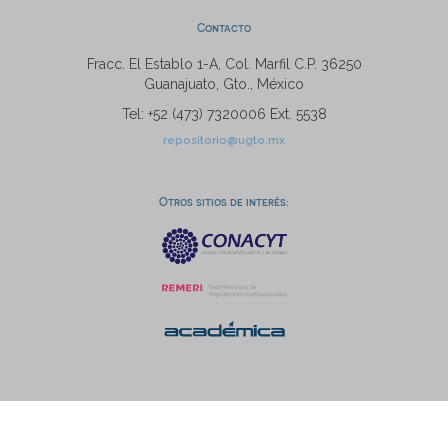
Contacto
Fracc. El Establo 1-A, Col. Marfil C.P. 36250
Guanajuato, Gto., México
Tel: +52 (473) 7320006 Ext. 5538
repositorio@ugto.mx
Otros sitios de interés: