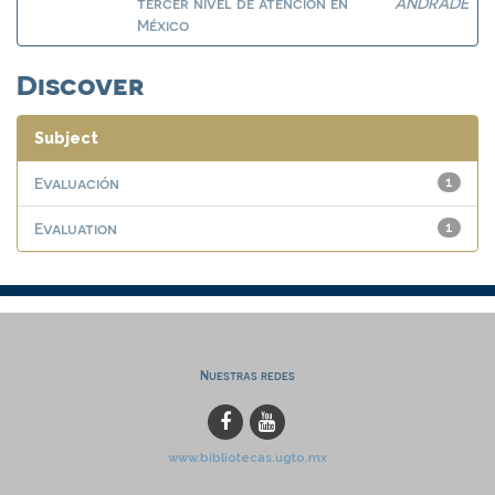
tercer nivel de atención en
ANDRADE
México
Discover
Subject
Evaluación
1
Evaluation
1
Nuestras redes
www.bibliotecas.ugto.mx