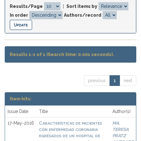
Results/Page
|
Sort items by
In order
Authors/record
Results 1-1 of 1 (Search time: 0.001 seconds).
previous
1
next
Item hits:
Issue Date
Title
Author(s)
Características de pacientes
MA.
17-May-2016
con enfermedad coronaria
TERESA
egresados de un hospital de
PRATZ