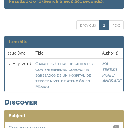
Results 1-1 of 1 (Search time: 0.001 seconds).
previous
1
next
Item hits:
Issue Date
Title
Author(s)
Características de pacientes
MA.
17-May-2016
con enfermedad coronaria
TERESA
egresados de un hospital de
PRATZ
tercer nivel de atención en
ANDRADE
México
Discover
Subject
Coronary diseases
1