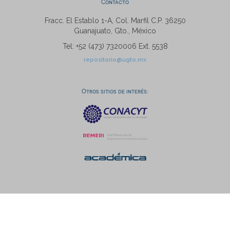
Contacto
Fracc. El Establo 1-A, Col. Marfil C.P. 36250
Guanajuato, Gto., México
Tel: +52 (473) 7320006 Ext. 5538
repositorio@ugto.mx
Otros sitios de interés: