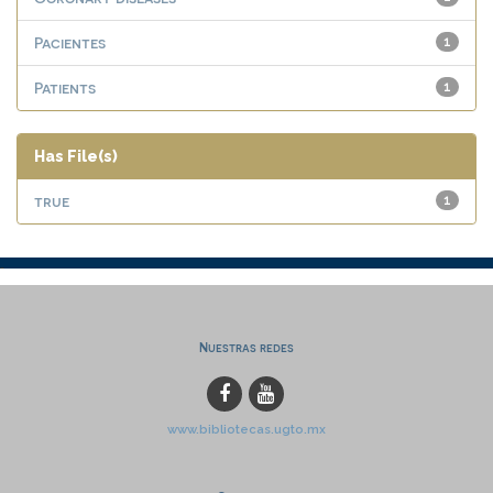
Pacientes
1
Patients
1
Has File(s)
true
1
Nuestras redes
www.bibliotecas.ugto.mx