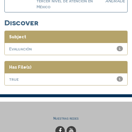
tercer nivel de atención en
ANDRADE
México
Discover
Subject
Evaluación
1
Has File(s)
true
1
Nuestras redes