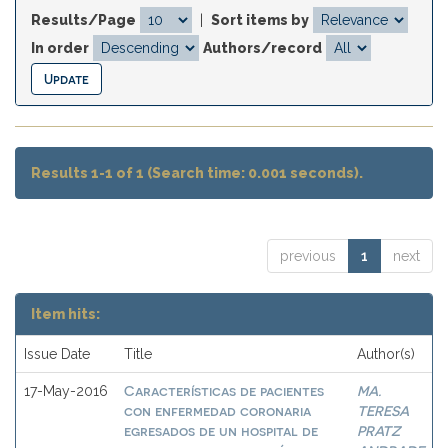
Results/Page
|
Sort items by
In order
Authors/record
Results 1-1 of 1 (Search time: 0.001 seconds).
previous
1
next
Item hits:
Issue Date
Title
Author(s)
Características de pacientes
MA.
17-May-2016
con enfermedad coronaria
TERESA
egresados de un hospital de
PRATZ