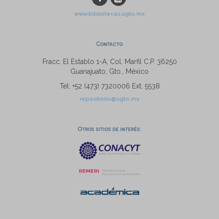
www.bibliotecas.ugto.mx
Contacto
Fracc. El Establo 1-A, Col. Marfil C.P. 36250
Guanajuato, Gto., México
Tel: +52 (473) 7320006 Ext. 5538
repositorio@ugto.mx
Otros sitios de interés: