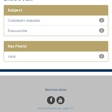
Subject
Coronary diseases
1
Evaluación
1
Has File(s)
true
1
Nuestras redes
www.bibliotecas.ugto.mx