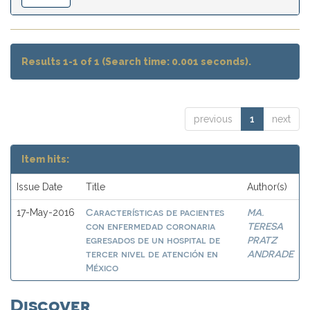
Results 1-1 of 1 (Search time: 0.001 seconds).
previous
1
next
Item hits:
Issue Date
Title
Author(s)
Características de pacientes
MA.
17-May-2016
con enfermedad coronaria
TERESA
egresados de un hospital de
PRATZ
tercer nivel de atención en
ANDRADE
México
Discover