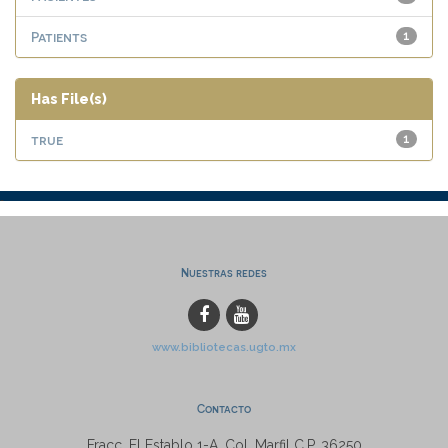
Patients
1
Has File(s)
true
1
Nuestras redes
www.bibliotecas.ugto.mx
Contacto
Fracc. El Establo 1-A, Col. Marfil C.P. 36250