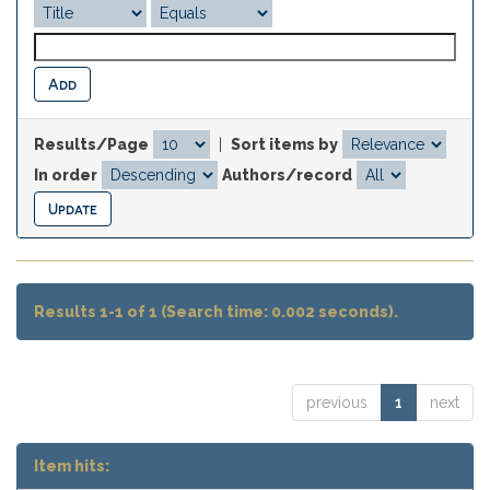
Results/Page
|
Sort items by
In order
Authors/record
Results 1-1 of 1 (Search time: 0.002 seconds).
previous
1
next
Item hits: