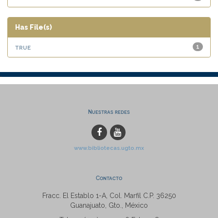
Has File(s)
true
1
Nuestras redes
www.bibliotecas.ugto.mx
Contacto
Fracc. El Establo 1-A, Col. Marfil C.P. 36250
Guanajuato, Gto., México