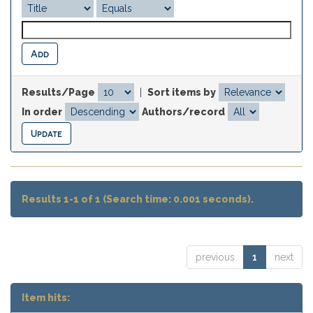
Results/Page
|
Sort items by
In order
Authors/record
Results 1-1 of 1 (Search time: 0.001 seconds).
previous
1
next
Item hits: