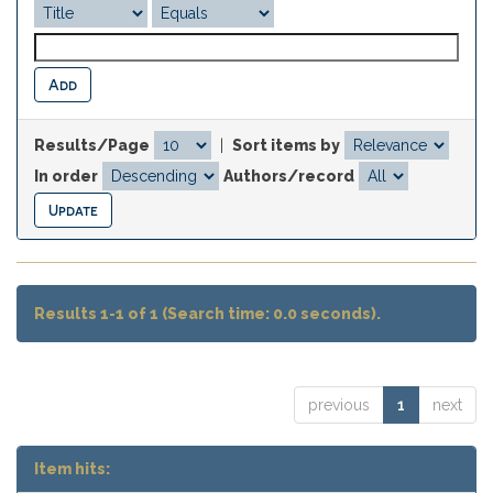
Results/Page
|
Sort items by
In order
Authors/record
Results 1-1 of 1 (Search time: 0.0 seconds).
previous
1
next
Item hits: