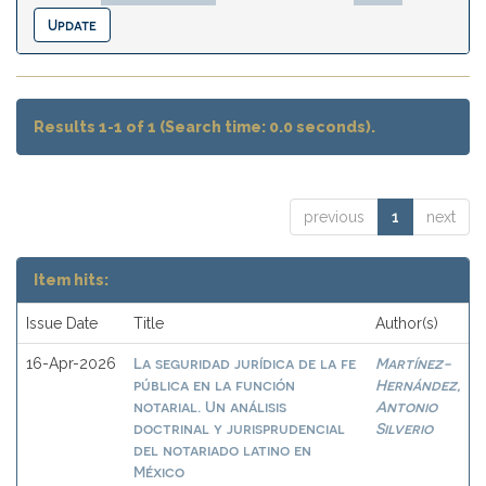
Results 1-1 of 1 (Search time: 0.0 seconds).
previous
1
next
Item hits:
Issue Date
Title
Author(s)
La seguridad jurídica de la fe
Martínez-
16-Apr-2026
pública en la función
Hernández,
notarial. Un análisis
Antonio
doctrinal y jurisprudencial
Silverio
del notariado latino en
México