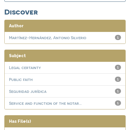
Discover
Author
Martínez-Hernández, Antonio Silverio
1
Subject
Legal certainty
1
Public faith
1
Seguridad jurídica
1
Service and function of the notar...
1
Has File(s)