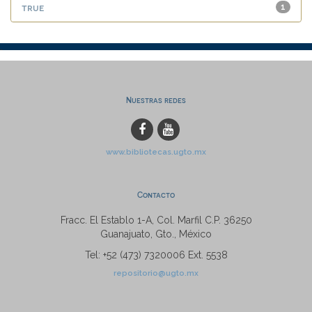
true
1
Nuestras redes
www.bibliotecas.ugto.mx
Contacto
Fracc. El Establo 1-A, Col. Marfil C.P. 36250
Guanajuato, Gto., México
Tel: +52 (473) 7320006 Ext. 5538
repositorio@ugto.mx