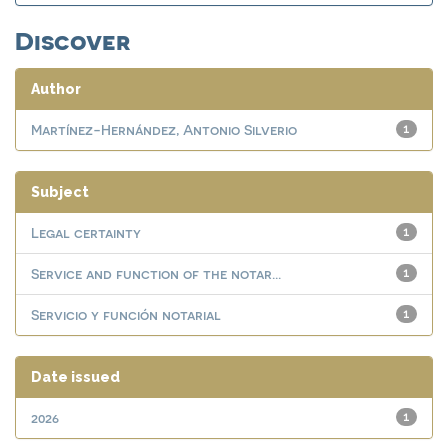
Discover
Author
Martínez-Hernández, Antonio Silverio
1
Subject
Legal certainty
1
Service and function of the notar...
1
Servicio y función notarial
1
Date issued
2026
1