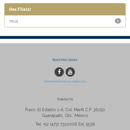
Has File(s)
true
1
Nuestras redes
www.bibliotecas.ugto.mx
Contacto
Fracc. El Establo 1-A, Col. Marfil C.P. 36250
Guanajuato, Gto., México
Tel: +52 (473) 7320006 Ext. 5538