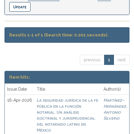
Results 1-1 of 1 (Search time: 0.001 seconds).
previous
1
next
Item hits:
Issue Date
Title
Author(s)
La seguridad jurídica de la fe
Martínez-
16-Apr-2026
pública en la función
Hernández,
notarial. Un análisis
Antonio
doctrinal y jurisprudencial
Silverio
del notariado latino en
México