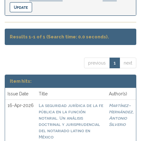
Results 1-1 of 1 (Search time: 0.0 seconds).
previous
1
next
Item hits:
Issue Date
Title
Author(s)
La seguridad jurídica de la fe
Martínez-
16-Apr-2026
pública en la función
Hernández,
notarial. Un análisis
Antonio
doctrinal y jurisprudencial
Silverio
del notariado latino en
México