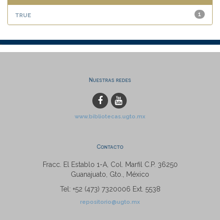
true
1
Nuestras redes
www.bibliotecas.ugto.mx
Contacto
Fracc. El Establo 1-A, Col. Marfil C.P. 36250
Guanajuato, Gto., México
Tel: +52 (473) 7320006 Ext. 5538
repositorio@ugto.mx