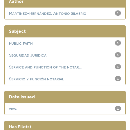
Author
Martínez-Hernández, Antonio Silverio
1
Subject
Public faith
1
Seguridad jurídica
1
Service and function of the notar...
1
Servicio y función notarial
1
Date issued
2026
1
Has File(s)