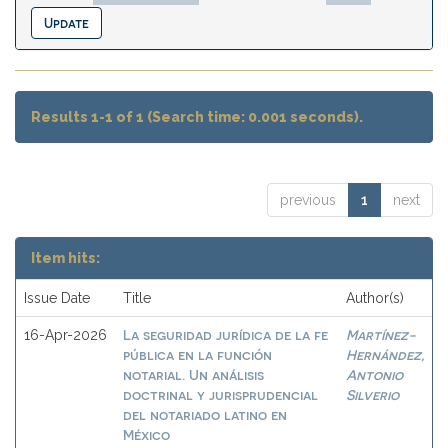
Results 1-1 of 1 (Search time: 0.001 seconds).
previous
1
next
Item hits:
Issue Date
Title
Author(s)
La seguridad jurídica de la fe
Martínez-
16-Apr-2026
pública en la función
Hernández,
notarial. Un análisis
Antonio
doctrinal y jurisprudencial
Silverio
del notariado latino en
México