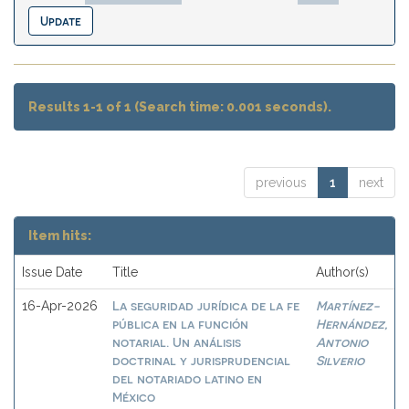
Results 1-1 of 1 (Search time: 0.001 seconds).
previous
1
next
Item hits:
Issue Date
Title
Author(s)
La seguridad jurídica de la fe
Martínez-
16-Apr-2026
pública en la función
Hernández,
notarial. Un análisis
Antonio
doctrinal y jurisprudencial
Silverio
del notariado latino en
México