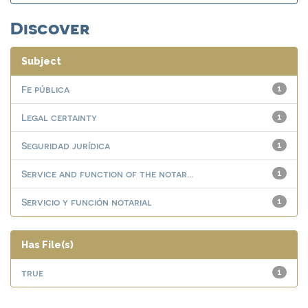
Discover
Subject
Fe pública
1
Legal certainty
1
Seguridad jurídica
1
Service and function of the notar...
1
Servicio y función notarial
1
Has File(s)
true
1