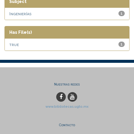
Subject
Ingenierías
1
Has File(s)
true
1
Nuestras redes
www.bibliotecas.ugto.mx
Contacto