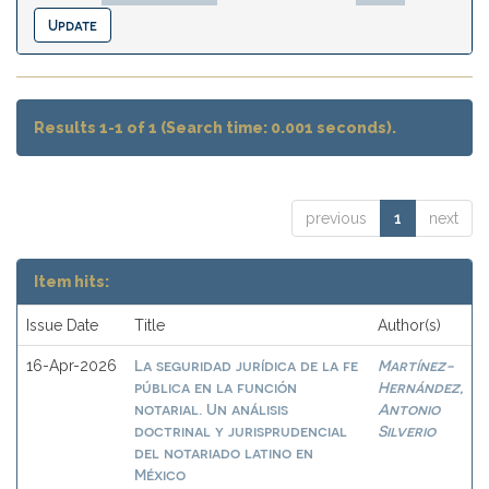
Results 1-1 of 1 (Search time: 0.001 seconds).
previous
1
next
Item hits:
Issue Date
Title
Author(s)
La seguridad jurídica de la fe
Martínez-
16-Apr-2026
pública en la función
Hernández,
notarial. Un análisis
Antonio
doctrinal y jurisprudencial
Silverio
del notariado latino en
México