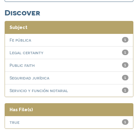
Discover
Subject
Fe pública
1
Legal certainty
1
Public faith
1
Seguridad jurídica
1
Servicio y función notarial
1
Has File(s)
true
1