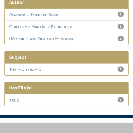
Author
Amanda L. Fuentes Silva
1
Guillermo Martínez Rodríguez
1
Héctor Hugo Silviano Mendoza
1
Subject
Thermodynamic
1
Has File(s)
true
1