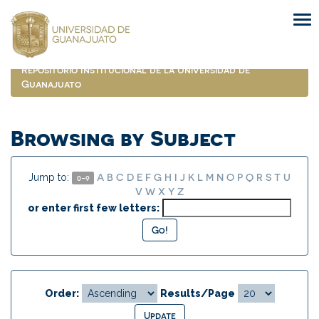
Skip
navigation
Repositorio Institucional de la Universidad de
Guanajuato
Browsing by Subject
A
B
C
D
E
F
G
H
I
J
K
L
M
N
O
P
Q
R
S
T
U
Jump to:
0-9
V
W
X
Y
Z
or enter first few letters:
Order:
Results/Page