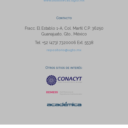
www.bibliotecas.ugto.mx
Contacto
Fracc. El Establo 1-A, Col. Marfil C.P. 36250
Guanajuato, Gto., México
Tel: +52 (473) 7320006 Ext. 5538
repositorio@ugto.mx
Otros sitios de interés: