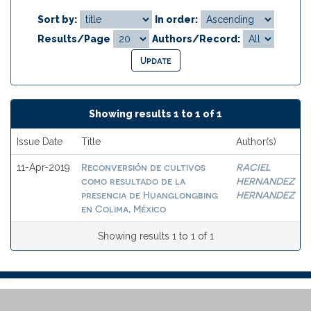
Sort by:
In order:
Results/Page
Authors/Record:
Showing results 1 to 1 of 1
Issue Date
Title
Author(s)
Reconversión de cultivos
RACIEL
11-Apr-2019
como resultado de la
HERNANDEZ
presencia de Huanglongbing
HERNANDEZ
en Colima, México
Showing results 1 to 1 of 1