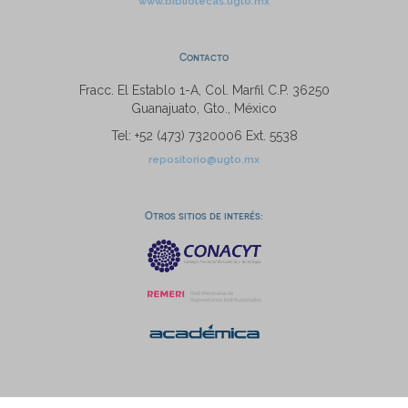
www.bibliotecas.ugto.mx
Contacto
Fracc. El Establo 1-A, Col. Marfil C.P. 36250
Guanajuato, Gto., México
Tel: +52 (473) 7320006 Ext. 5538
repositorio@ugto.mx
Otros sitios de interés: